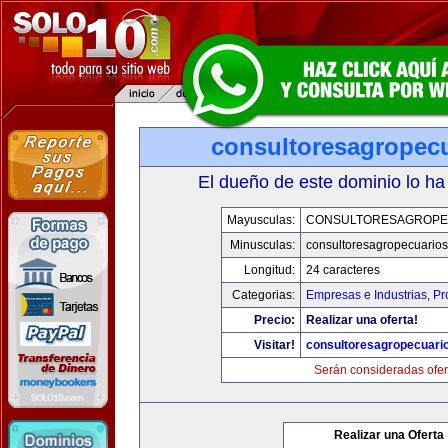
consultoresagropec
El dueño de este dominio lo ha
Mayusculas:
CONSULTORESAGROPE
Minusculas:
consultoresagropecuario
Longitud:
24 caracteres
Categorias:
Empresas e Industrias
,
Pr
Precio:
Realizar una oferta!
Visitar!
consultoresagropecuari
Serán consideradas ofer
Realizar una Oferta