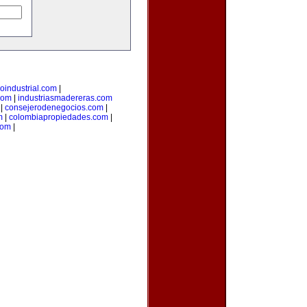
loindustrial.com
|
com
|
industriasmadereras.com
|
consejerodenegocios.com
|
m
|
colombiapropiedades.com
|
com
|