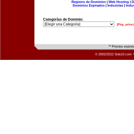
Registro de Dominios
|
Web Hosting
|
D
Dominios Expirados
|
Industrias
|
Indu
Categorías de Dominio:
[Pág. princi
** Precios expre
© 2002/2022 Solo10.com